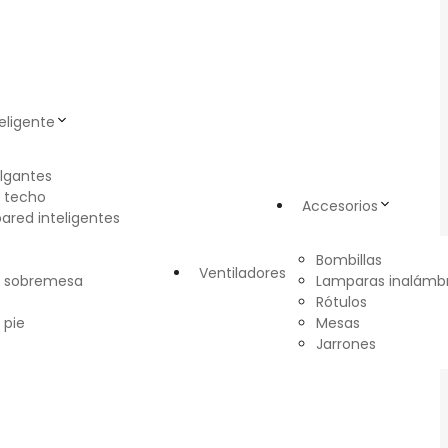
eligente
lgantes
 techo
Accesorios
pared inteligentes
Bombillas
Ventiladores
e sobremesa
Lamparas inalámbr
Rótulos
 pie
Mesas
Jarrones