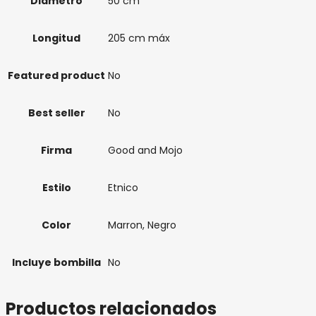
Diámetro
50 cm
Longitud
205 cm máx
Featured product
No
Best seller
No
Firma
Good and Mojo
Estilo
Etnico
Color
Marron
,
Negro
Incluye bombilla
No
Productos relacionados