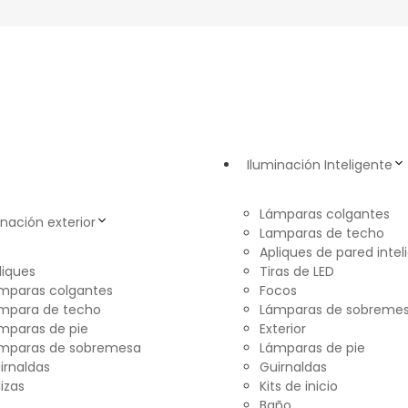
Iluminación Inteligente
Lámparas colgantes
inación exterior
Lamparas de techo
Apliques de pared intel
liques
Tiras de LED
mparas colgantes
Focos
mpara de techo
Lámparas de sobreme
mparas de pie
Exterior
mparas de sobremesa
Lámparas de pie
irnaldas
Guirnaldas
lizas
Kits de inicio
Baño