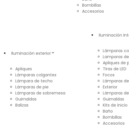
Bombillas
Accesorios
Iluminación Int
Lámparas co
Iluminación exterior
Lamparas de
Apliques de 
Apliques
Tiras de LED
Lámparas colgantes
Focos
Lámpara de techo
Lámparas d
Lámparas de pie
Exterior
Lámparas de sobremesa
Lámparas de
Guirnaldas
Guirnaldas
Balizas
Kits de inicio
Baño
Bombillas
Accesorios