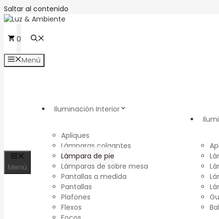
Saltar al contenido
0
Menú
Iluminación Interior
Ilum
Apliques
Lámparas colgantes
Ap
Lámpara de pie
Lá
Lámparas de sobre mesa
Lá
Menú
Pantallas a medida
Lá
Pantallas
Lá
Plafones
Gu
Flexos
Ba
Focos