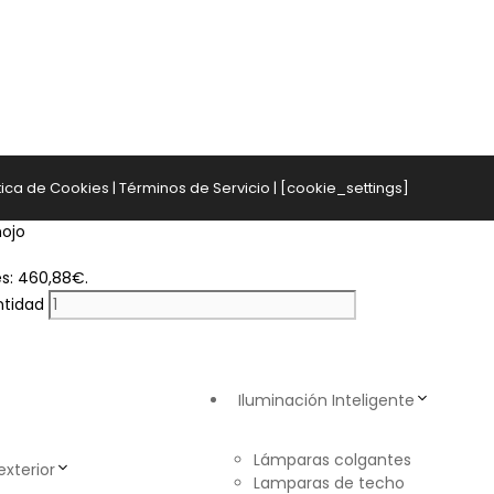
tica de Cookies
|
Términos de Servicio
| [cookie_settings]
es: 460,88€.
ntidad
Iluminación Inteligente
Lámparas colgantes
exterior
Lamparas de techo