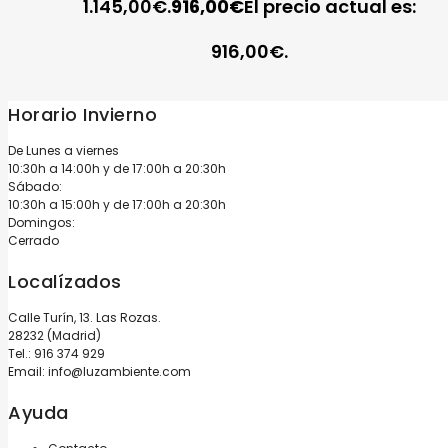
1.145,00€.
916,00
€
El precio actual es:
916,00€.
Horario Invierno
De Lunes a viernes
10:30h a 14:00h y de 17:00h a 20:30h
Sábado:
10:30h a 15:00h y de 17:00h a 20:30h
Domingos:
Cerrado
Localízados
Calle Turín, 13. Las Rozas.
28232 (Madrid)
Tel.:
916 374 929
Email:
info@luzambiente.com
Ayuda