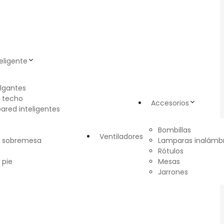
eligente
lgantes
 techo
Accesorios
pared inteligentes
Bombillas
Ventiladores
e sobremesa
Lamparas inalámbr
Rótulos
 pie
Mesas
Jarrones