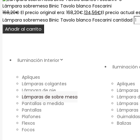
Lámpara sobremesa Binic Tavolo blanco Foscarini
168,20
€
El precio original era: 168,20€.
134,56
€
El precio actual e
Lámpara sobremesa Binic Tavolo blanco Foscarini cantidad
Añadir al carrito
Iluminación Interior
Iluminación 
Apliques
Lámparas colgantes
Apliques
Lámpara de pie
Lámparas 
Lámparas de sobre mesa
Lámpara d
Pantallas a medida
Lámparas 
Pantallas
Lámparas
Plafones
Guirnaldas
Flexos
Balizas
Focos