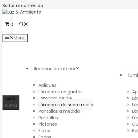
Saltar al contenido
0
Menú
Iluminación Interior
Ilum
Apliques
Lámparas colgantes
Ap
Lámpara de pie
Lá
Lámparas de sobre mesa
Lá
Menú
Pantallas a medida
Lá
Pantallas
Lá
Plafones
Gu
Flexos
Ba
Focos