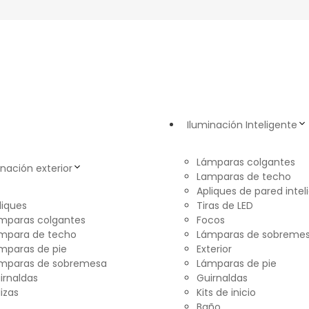
Iluminación Inteligente
Lámparas colgantes
inación exterior
Lamparas de techo
Apliques de pared intel
liques
Tiras de LED
mparas colgantes
Focos
mpara de techo
Lámparas de sobreme
mparas de pie
Exterior
mparas de sobremesa
Lámparas de pie
irnaldas
Guirnaldas
lizas
Kits de inicio
Baño