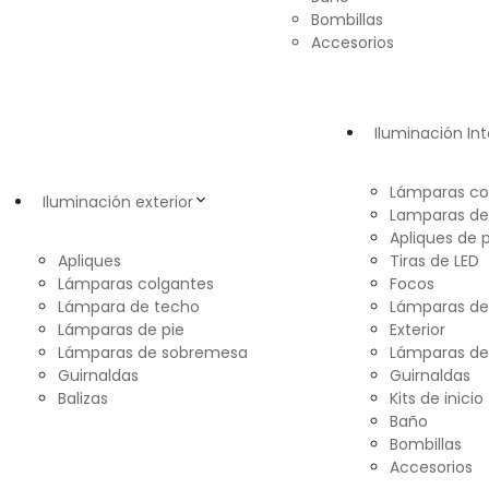
Bombillas
Accesorios
Iluminación Int
Lámparas co
Iluminación exterior
Lamparas de
Apliques de 
Apliques
Tiras de LED
Lámparas colgantes
Focos
Lámpara de techo
Lámparas d
Lámparas de pie
Exterior
Lámparas de sobremesa
Lámparas de
Guirnaldas
Guirnaldas
Balizas
Kits de inicio
Baño
Bombillas
Accesorios