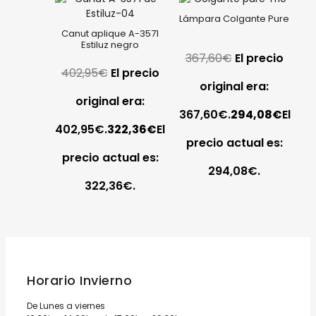
Lámpara Colgante Pure
Canut aplique A-3571
Estiluz negro
367,60
€
El precio
402,95
€
El precio
original era:
original era:
367,60€.
294,08
€
El
402,95€.
322,36
€
El
precio actual es:
precio actual es:
294,08€.
322,36€.
Horario Invierno
De Lunes a viernes