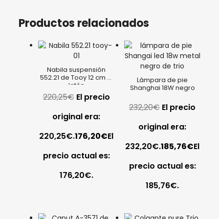
Productos relacionados
Nabila suspensión
552.21 de Tooy 12 cm Ø
Lámpara de pie
latón
Shanghai 18W negro
220,25
€
El precio
232,20
€
El precio
original era:
original era:
220,25€.
176,20
€
El
232,20€.
185,76
€
El
precio actual es:
precio actual es:
176,20€.
185,76€.