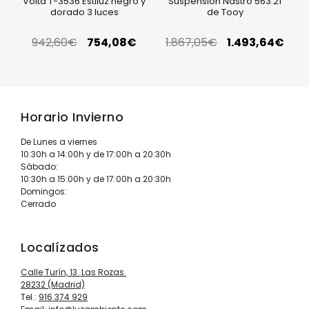
Volta T-3536 Estiluz negro y
Suspensión Nastro 563.21
dorado 3 luces
de Tooy
942,60
€
754,08
€
1.867,05
€
1.493,64
€
Horario Invierno
De Lunes a viernes
10:30h a 14:00h y de 17:00h a 20:30h
Sábado:
10:30h a 15:00h y de 17:00h a 20:30h
Domingos:
Cerrado
Localízados
Calle Turín, 13. Las Rozas.
28232 (Madrid)
Tel.:
916 374 929