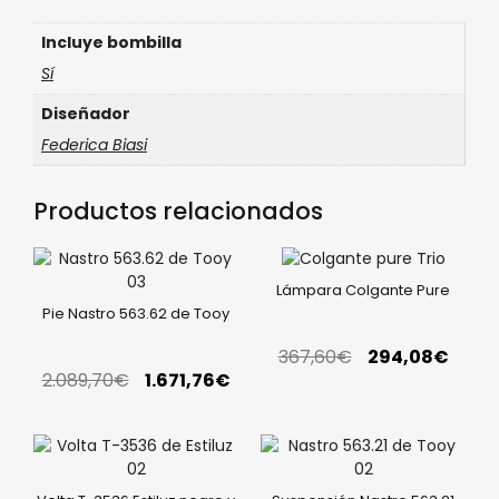
Incluye bombilla
Sí
Diseñador
Federica Biasi
Productos relacionados
Lámpara Colgante Pure
Pie Nastro 563.62 de Tooy
367,60
€
294,08
€
2.089,70
€
1.671,76
€