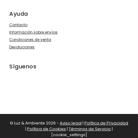
Ayuda
Contacto
Información sobre envíos
Condiciones de venta
Devoluciones
Síguenos
© Luz & Ambiente 2026 -
Aviso legal
|
Política de Privacidad
438,70
€
|
Política de Cookies
|
Términos de Servicio
|
Añadir al ca
350,96
€
[cookie_settings]