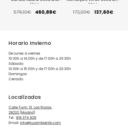
Mojo
Mojo
576,10
€
460,88
€
172,00
€
137,60
€
Horario Invierno
De Lunes a viernes
10:30h a 14:00h y de 17:00h a 20:30h
Sábado:
10:30h a 15:00h y de 17:00h a 20:30h
Domingos:
Cerrado
Localízados
Calle Turín, 13. Las Rozas.
28232 (Madrid)
Tel.:
916 374 929
Email:
info@luzambiente.com