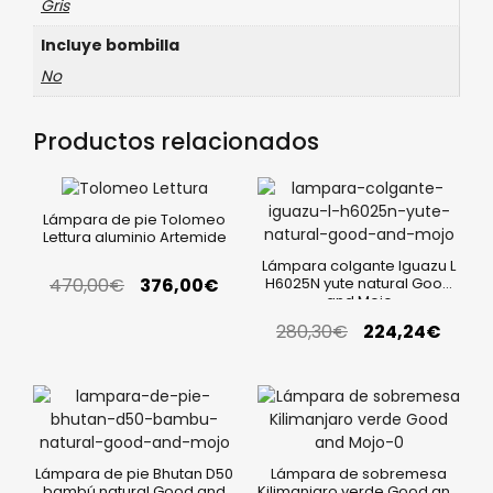
Gris
Incluye bombilla
No
Productos relacionados
Lámpara de pie Tolomeo
Lettura aluminio Artemide
Lámpara colgante Iguazu L
470,00
€
376,00
€
H6025N yute natural Good
and Mojo
280,30
€
224,24
€
Lámpara de pie Bhutan D50
Lámpara de sobremesa
bambú natural Good and
Kilimanjaro verde Good and