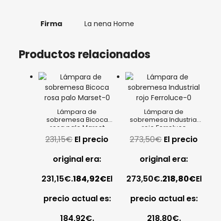
Firma
La nena Home
Productos relacionados
Lámpara de
Lámpara de
sobremesa Bicoca
sobremesa Industrial
rosa palo Marset
rojo Ferroluce
231,15
€
El precio
273,50
€
El precio
original era:
original era:
231,15€.
184,92
€
El
273,50€.
218,80
€
El
precio actual es:
precio actual es:
184,92€.
218,80€.