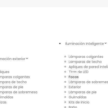
Iluminación Inteligente
Lámparas colgantes
inación exterior
Lamparas de techo
Apliques de pared intel
liques
Tiras de LED
mparas colgantes
Focos
mpara de techo
Lámparas de sobreme
mparas de pie
Exterior
mparas de sobremesa
Lámparas de pie
irnaldas
Guirnaldas
lizas
Kits de inicio
Baño