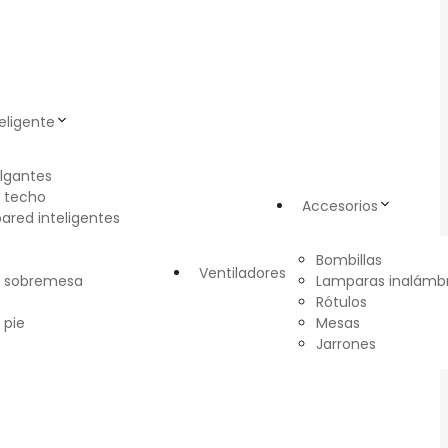
eligente
lgantes
 techo
Accesorios
pared inteligentes
Bombillas
Ventiladores
e sobremesa
Lamparas inalámbr
Rótulos
 pie
Mesas
Jarrones