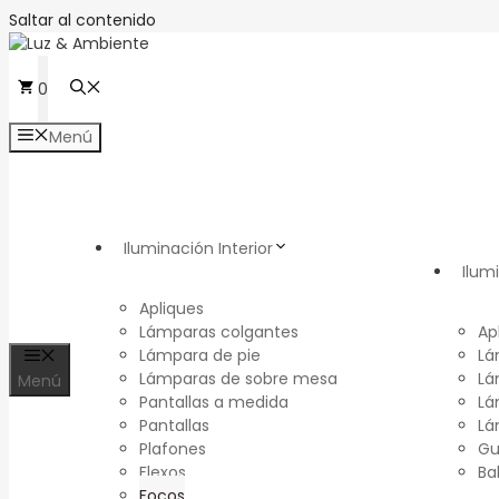
Saltar al contenido
0
Menú
Iluminación Interior
Ilum
Apliques
Lámparas colgantes
Ap
Lámpara de pie
Lá
Lámparas de sobre mesa
Lá
Menú
Pantallas a medida
Lá
Pantallas
Lá
Plafones
Gu
Flexos
Ba
Focos