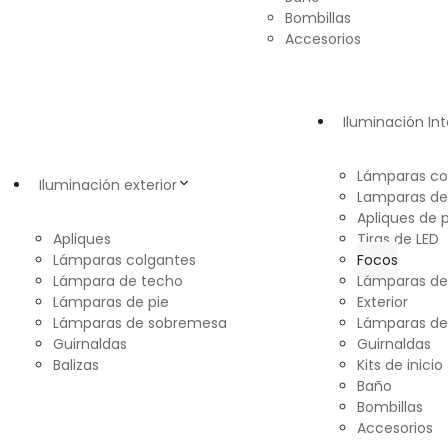
Bombillas
Accesorios
Iluminación Int
Lámparas co
Iluminación exterior
Lamparas de
Apliques de 
Apliques
Tiras de LED
Lámparas colgantes
Focos
Lámpara de techo
Lámparas d
Lámparas de pie
Exterior
Lámparas de sobremesa
Lámparas de
Guirnaldas
Guirnaldas
Balizas
Kits de inicio
Baño
Bombillas
Accesorios