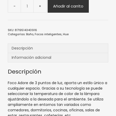
Añadir al carrito
Foco
Adore
hue
Foco
3L
SKU:
8719514340916
Categorías:
Baño
,
Focos inteligentes
,
Hue
blanco
cantidad
Descripción
Información adicional
Descripción
Foco Adore de 3 puntos de luz, aporta un estilo único a
cualquier espacio. Gracias a su tecnología se puede
seleccionar la temperatura de color de la lámpara
ajustándolo a la deseada para el ambiente. Se utiliza
ampliamente en entornos tan variados como
comedores, dormitorios, cocinas, oficinas, salas de
estar, restaurantes, cafeterías, etc.