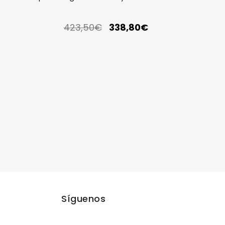
423,50
€
338,80
€
Síguenos