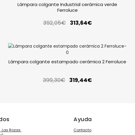
Lámpara colgante Industrial cerámica verde
Ferroluce
392,05
€
313,64
€
Lámpara colgante estampado cerámica 2 Ferroluce
399,30
€
319,44
€
ados
Ayuda
3. Las Rozas.
Contacto