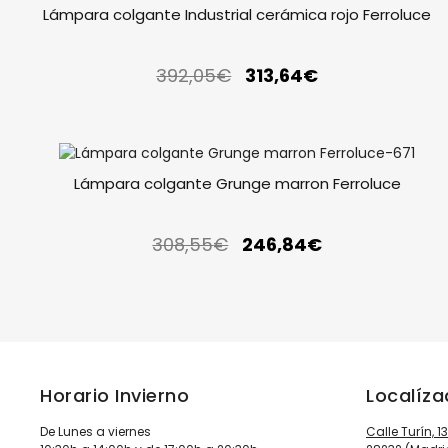
Lámpara colgante Industrial cerámica rojo Ferroluce
392,05
€
313,64
€
Lámpara colgante Grunge marron Ferroluce
308,55
€
246,84
€
Horario Invierno
Localíz
De Lunes a viernes
Calle Turín, 1