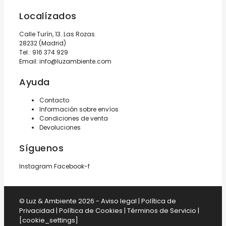
Localízados
Calle Turín, 13. Las Rozas.
28232 (Madrid)
Tel.:
916 374 929
Email:
info@luzambiente.com
Ayuda
Contacto
Información sobre envíos
Condiciones de venta
Devoluciones
Síguenos
Instagram
Facebook-f
© Luz & Ambiente 2026 -
Aviso legal
|
Política de
Privacidad
|
Política de Cookies
|
Términos de Servicio
|
[cookie_settings]