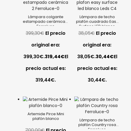
Lámpara colgante
Lámpara de techo
estampado cerámica 2
plafón cuadrado Easy
Ferroluce
Surface LED blanco
Leds C4
399,30
€
El precio
38,05
€
El precio
original era:
original era:
399,30€.
319,44
€
El
38,05€.
30,44
€
El
precio actual es:
precio actual es:
319,44€.
30,44€.
Artemide Pirce Mini
plafón blanco
Lámpara de techo
plafón Country rosa
Ferroluce
700,00
€
El precio