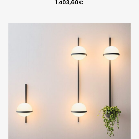
1.403,60
€