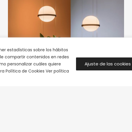
ner estadísticas sobre los hábitos
rle compartir contenidos en redes
Ajuste de las cookies
omo personalizar cuáles quiere
a Política de Cookies Ver política
Lámpara colgante Palma esfera planta grafito Vibia
1.173,70
€