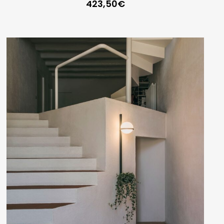
423,50
€