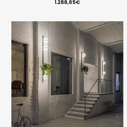
1.288,65
€