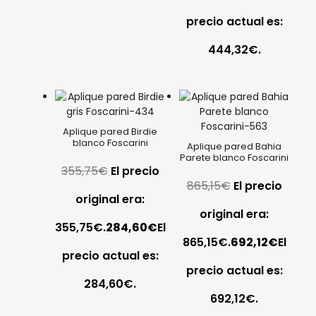
precio actual es:
444,32€.
Aplique pared Birdie
blanco Foscarini
Aplique pared Bahia
Parete blanco Foscarini
355,75
€
El precio
865,15
€
El precio
original era:
original era:
355,75€.
284,60
€
El
865,15€.
692,12
€
El
precio actual es:
precio actual es:
284,60€.
692,12€.