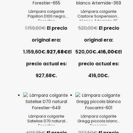
Lámpara colgante
Lámpara colgante
Papillon D100 negro
Castore Sospensione
Forestier
blanco Artemide 35
1.159,60
€
El precio
520,00
€
El precio
original era:
original era:
1.159,60€.
927,68
€
El
520,00€.
416,00
€
El
precio actual es:
precio actual es:
927,68€.
416,00€.
Lámpara colgante
Lámpara colgante
Satelise D70 natural
Gregg piccola blanco
Forestier
Foscarini
403,35
€
El precio
227,50
€
El precio